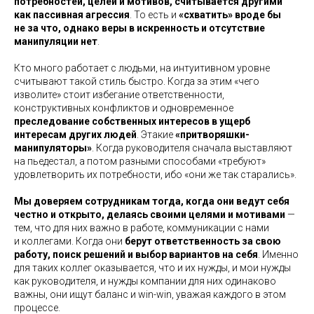
потребностей, целей и мотивов, считывается другими
как пассивная агрессия
. То есть и
«схватить» вроде бы
не за что, однако веры в искренность и отсутствие
манипуляции нет
.
Кто много работает с людьми, на интуитивном уровне
считывают такой стиль быстро. Когда за этим «чего
изволите» стоит избегание ответственности,
конструктивных конфликтов и одновременное
преследование собственных интересов в ущерб
интересам других людей
. Этакие
«притворяшки-
манипуляторы»
. Когда руководителя сначала выставляют
на пьедестал, а потом разными способами «требуют»
удовлетворить их потребности, ибо «они же так старались».
Мы доверяем сотрудникам тогда, когда они ведут себя
честно и открыто, делаясь своими целями и мотивами
—
тем, что для них важно в работе, коммуникации с нами
и коллегами. Когда они
берут ответственность за свою
работу, поиск решений и выбор вариантов на себя
. Именно
для таких коллег оказывается, что и их нужды, и мои нужды
как руководителя, и нужды компании для них одинаково
важны, они ищут баланс и win-win, уважая каждого в этом
процессе.