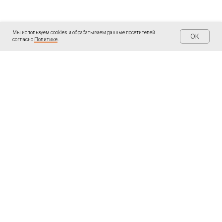
Мы используем cookies и обрабатываем данные посетителей
OK
согласно
Политике
.
| КОНТАКТЫ
| ПОДПИШИТЕСЬ
Написать мне в
Telegram «Ольга
WhatsApp:
Пантелеева: Записки
ментора
»
+34691097474
LinkedIn
Написать мне в
ВКонтакте
WhatsApp, Telegram,
Youtube
MAX:
Rutube
+7 905 553 15 68
e-mail: