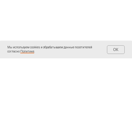
Мы используем cookies и обрабатываем данные посетителей
OK
согласно
Политике
.
| КОНТАКТЫ
| ПОДПИШИТЕСЬ
Написать мне в
Telegram «Ольга
WhatsApp:
Пантелеева: Записки
ментора
»
+34691097474
LinkedIn
Написать мне в
ВКонтакте