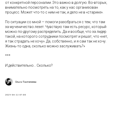
от конкретной персоналии. Это важно в долгую. Во-вторых,
внимательно посмотреть на то, как у нас организован
процесс. Может что-то с ним не так, и дело не в «старике».
По ситуации со мной — помоги разобраться с тем, что там
за мученичество лезет. Чувствую там есть ресурс, который
можно по-другому распределить. Да и вообще, что за лидер
такой, на которого сотрудники посмотрят и решат, что «нет,
я так страдать не хочу». Да, собственно, и я сам так не хочу.
Жизнь-то одна, сколько можно заслуживать?»
***
И действительно… Сколько?
Ольга Пантелеева
2025-04-22 07:00