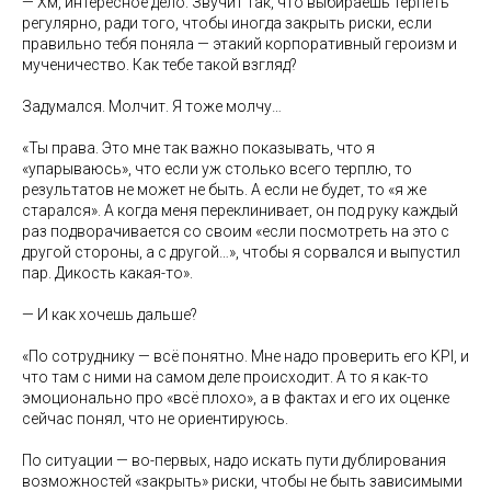
— Хм, интересное дело. Звучит так, что выбираешь терпеть
регулярно, ради того, чтобы иногда закрыть риски, если
правильно тебя поняла — этакий корпоративный героизм и
мученичество. Как тебе такой взгляд?
Задумался. Молчит. Я тоже молчу…
«Ты права. Это мне так важно показывать, что я
«упарываюсь», что если уж столько всего терплю, то
результатов не может не быть. А если не будет, то «я же
старался». А когда меня переклинивает, он под руку каждый
раз подворачивается со своим «если посмотреть на это с
другой стороны, а с другой…», чтобы я сорвался и выпустил
пар. Дикость какая-то».
— И как хочешь дальше?
«По сотруднику — всё понятно. Мне надо проверить его KPI, и
что там с ними на самом деле происходит. А то я как-то
эмоционально про «всё плохо», а в фактах и его их оценке
сейчас понял, что не ориентируюсь.
По ситуации — во-первых, надо искать пути дублирования
возможностей «закрыть» риски, чтобы не быть зависимыми