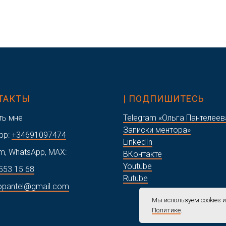
НТАКТЫ
| ПОДПИШИТЕСЬ
ть мне
Telegram «Ольга Пантелеев
Записки ментора»
pp:
+34691097474
LinkedIn
m, WhatsApp, MAX:
ВКонтакте
Youtube
553 15 68
Rutube
opantel@gmail.com
Мы используем cookies 
Политике
.