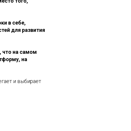
место того,
ки в себе,
стей для развития
, что на самом
тформу, на
егает и выбирает