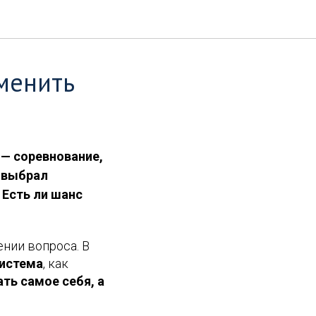
менить
 — соревнование,
й выбрал
 Есть ли шанс
ении вопроса. В
система
, как
ть самое себя, а