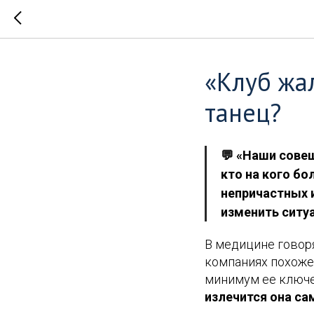
«Клуб жа
танец?
💬 «Наши сове
кто на кого б
непричастных и
изменить ситу
В медицине говоря
компаниях похоже,
минимум ее ключе
излечится она са