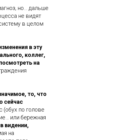
агноз, но… дальше
оцесса не видят
 систему в целом
изменения в эту
ального, коллег,
 посмотреть на
аграждения
начимое, то, что
о сейчас
 (обух по голове
ние… или бережная
 в видении,
мая на