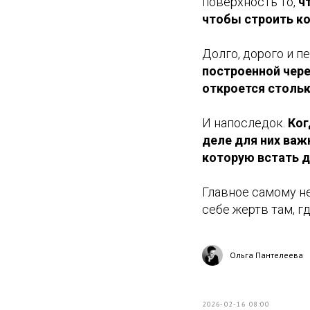
поверхность то,
ч
чтобы строить к
Долго, дорого и п
построенной чере
откроется столько
И напоследок.
Ког
деле для них важ
которую встать 
Главное самому не
себе жертв там, гд
Ольга Пантелеева
2026-02-16 08:00