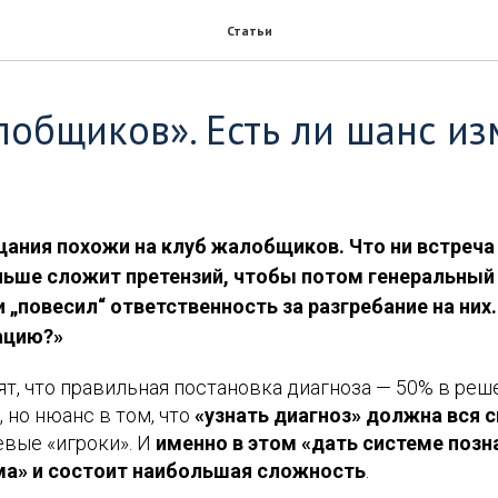
Статьи
лобщиков». Есть ли шанс из
щания похожи на клуб жалобщиков. Что ни встреча
ольше сложит претензий, чтобы потом генеральны
 „повесил“ ответственность за разгребание на них.
ацию?»
т, что правильная постановка диагноза — 50% в реш
 но нюанс в том, что
«узнать диагноз» должна вся 
вые «игроки». И
именно в этом «дать системе позна
ма» и состоит наибольшая сложность
.