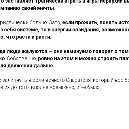
то заставляет трагически играть в игры иерархий в
омпанию своей мечты
.
ериодически больно. Зато,
если прожить, понять исто
з себя системе, то и энергии созидания, возможно
, что расти и расти
.
да люди жалуются — они неминуемо говорят о том
но
. Собственно,
ровно на этом и можно строить пла
для движения дальше
.
 залипнуть в роли вечного Спасателя, который всё б
е их до того, вполне возможно, и не было.