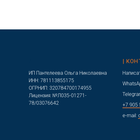
/
| КО
ИП Пантелеева Ольга Николаевна
Написа
ИНН: 781113855175
WhatsA
ОГРНИП: 320784700174955
Telegra
Лицензия: №Л035-01271-
78/03076642
+7 905 
e-mail: