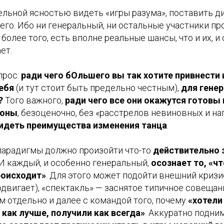
льной ясностью видеть «игры разума», поставить ди
его. Ибо ни генеральный, ни остальные участники пр
 более того, есть вполне реальные шансы, что и их, и
ет.
прос:
ради чего бОльшего вы так хотите привнести 
ебя
(и тут стоит быть предельно честным),
для генер
?
Того важного,
ради чего все они окажутся готовы
роны
, безоценочно, без «расстрелов невиновных и н
идеть преимущества изменения танца
.
парадигмы должно произойти что-то
действительно з
 И каждый, и особенно генеральный,
осознает то, «чт
роисходит»
. Для этого может подойти внешний кризис
одвигает), «спектакль» — заснятое типичное совеща
м отдельно и далее с командой того, почему
«хотели
 как лучше, получили как всегда»
. Аккуратно подни