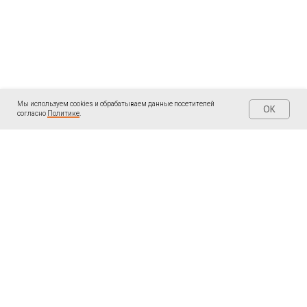
Мы используем cookies и обрабатываем данные посетителей
OK
согласно
Политике
.
| КОНТАКТЫ
| ПОДПИШИТЕСЬ
Написать мне в
Telegram «Ольга
WhatsApp:
Пантелеева: Записки
ментора
»
+34691097474
LinkedIn
Написать мне в
ВКонтакте
WhatsApp, Telegram,