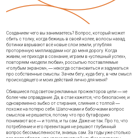
Созданием чего вы занимаетесь? Вопрос, который может
сбить с толку, когда бежишь в своей колее, волосы назад,
ботинки взрывают всё новые слои земли, углубляя
проторенную миллиардами ног до меня дорогу. Когда
живем, не приходя в сознание, играем в «успешный успех»,
повторяем «модели любви», россыпью поставляемые
«голубым экраном», ― некогда остановиться и задуматься
про собственные смыслы. Зачем бегу, куда бегу, в чем смысл
происходящего и моих действий лично для меня?
Сбившиеся под светом рекламных прожекторов цели ― не
более чем оправдание. Да, в стае кажется, что безопаснее, и
одновременно зыбко от стирания, слияния с толпой ―
похоже на потерю себя. Шапочками и бабочками вопрос
смыслов не решается, потому что про бутафорию
понимают все ― и толпа, и ты сам. Даже не так. Про то, что
потребление и его презентация не решают глубинный
вопрос бессмысленности, знаешь сам. За годы уже столько