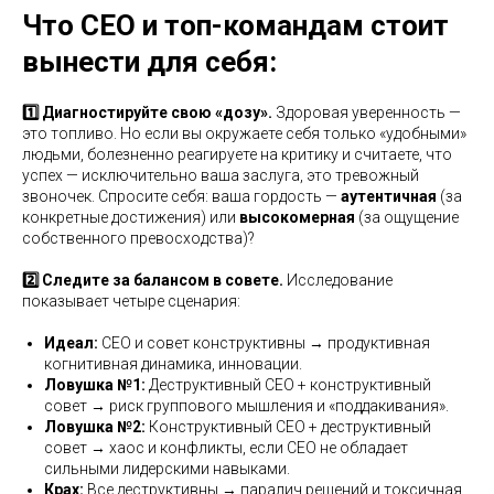
Что CEO и топ-командам стоит
вынести для себя:
1️⃣ Диагностируйте свою «дозу».
Здоровая уверенность —
это топливо. Но если вы окружаете себя только «удобными»
людьми, болезненно реагируете на критику и считаете, что
успех — исключительно ваша заслуга, это тревожный
звоночек. Спросите себя: ваша гордость —
аутентичная
(за
конкретные достижения) или
высокомерная
(за ощущение
собственного превосходства)?
2️⃣ Следите за балансом в совете.
Исследование
показывает четыре сценария:
Идеал:
CEO и совет конструктивны → продуктивная
когнитивная динамика, инновации.
Ловушка №1:
Деструктивный CEO + конструктивный
совет → риск группового мышления и «поддакивания».
Ловушка №2:
Конструктивный CEO + деструктивный
совет → хаос и конфликты, если CEO не обладает
сильными лидерскими навыками.
Крах:
Все деструктивны → паралич решений и токсичная