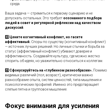
среда.
Ваша задача — стремиться к первому сценарию и не
допускать остальных. Это требует
осознанного подбора
людей в совет и регулярной рефлексии над качеством
дискуссий
.
3️⃣ Цените когнитивный конфликт, но гасите
аффективный.
Споры по существу (когнитивный конфликт)
— источник лучших решений. Но личные стычки и борьба за
статус (аффективный конфликт) убивают доверие и
эффективность. Создавайте культуру, где можно жестко
спорить об идеях, но уважительно относиться к коллегам.
4️⃣ Сфокусируйтесь на «глубинном разнообразии».
Помимо
видимых различий (пол, возраст), критически важно
разнообразие опыта, систем ценностей, типа мышления и
психологических профилей. Именно это предотвращает
слепые пятна и групповое мышление.
Фокус внимания для усиления