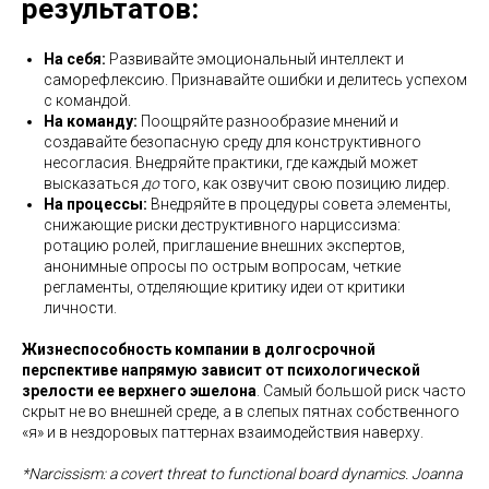
результатов:
На себя:
Развивайте эмоциональный интеллект и
саморефлексию. Признавайте ошибки и делитесь успехом
с командой.
На команду:
Поощряйте разнообразие мнений и
создавайте безопасную среду для конструктивного
несогласия. Внедряйте практики, где каждый может
высказаться
до
того, как озвучит свою позицию лидер.
На процессы:
Внедряйте в процедуры совета элементы,
снижающие риски деструктивного нарциссизма:
ротацию ролей, приглашение внешних экспертов,
анонимные опросы по острым вопросам, четкие
регламенты, отделяющие критику идеи от критики
личности.
Жизнеспособность компании в долгосрочной
перспективе напрямую зависит от психологической
зрелости ее верхнего эшелона
. Самый большой риск часто
скрыт не во внешней среде, а в слепых пятнах собственного
«я» и в нездоровых паттернах взаимодействия наверху.
*Narcissism: a covert threat to functional board dynamics. Joanna