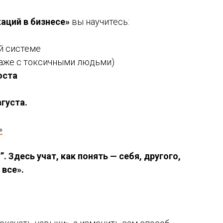
аций в бизнесе»
вы научитесь:
й системе
аже с токсичными людьми)
оста
вгуста.
»
. Здесь учат, как понять — себя, другого,
 все».