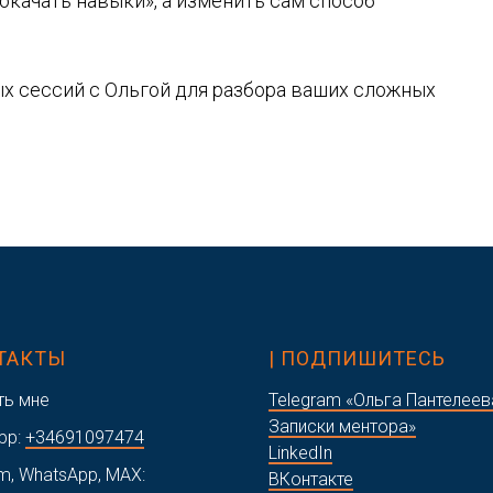
прокачать навыки», а изменить сам способ
ных сессий с Ольгой для разбора ваших сложных
НТАКТЫ
| ПОДПИШИТЕСЬ
ть мне
Telegram «Ольга Пантелеев
Записки ментора»
pp:
+34691097474
LinkedIn
m, WhatsApp, MAX:
ВКонтакте