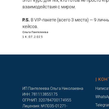
Этот курс для тех, кто готов не просто «
взаимодействия с миром.
P.S.
В VIP-пакете (всего 3 места) — 9 лич
кейсов.
Ольга Пантелеева
14.07.2025
/
| КО
ИП Пантелеева Ольга Николаевна
Написа
ИНН: 781113855175
WhatsA
ОГРНИП: 320784700174955
Telegra
Лицензия: №Л035-01271-