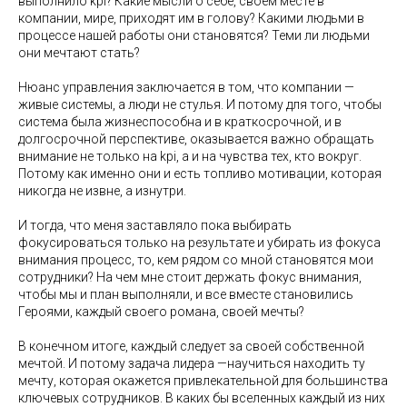
выполнило kpi? Какие мысли о себе, своем месте в
компании, мире, приходят им в голову? Какими людьми в
процессе нашей работы они становятся? Теми ли людьми
они мечтают стать?
Нюанс управления заключается в том, что компании —
живые системы, а люди не стулья. И потому для того, чтобы
система была жизнеспособна и в краткосрочной, и в
долгосрочной перспективе, оказывается важно обращать
внимание не только на kpi, а и на чувства тех, кто вокруг.
Потому как именно они и есть топливо мотивации, которая
никогда не извне, а изнутри.
И тогда, что меня заставляло пока выбирать
фокусироваться только на результате и убирать из фокуса
внимания процесс, то, кем рядом со мной становятся мои
сотрудники? На чем мне стоит держать фокус внимания,
чтобы мы и план выполняли, и все вместе становились
Героями, каждый своего романа, своей мечты?
В конечном итоге, каждый следует за своей собственной
мечтой. И потому задача лидера —научиться находить ту
мечту, которая окажется привлекательной для большинства
ключевых сотрудников. В каких бы вселенных каждый из них