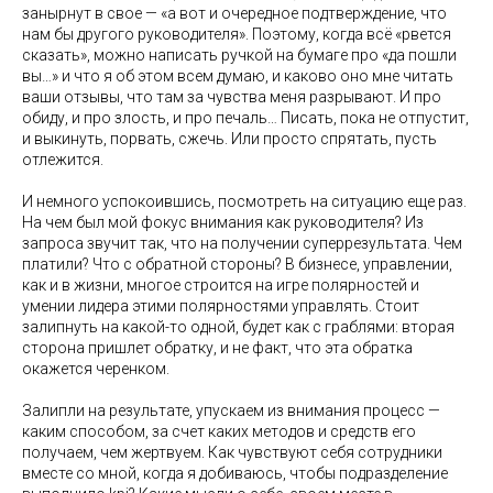
занырнут в свое — «а вот и очередное подтверждение, что
нам бы другого руководителя». Поэтому, когда всё «рвется
сказать», можно написать ручкой на бумаге про «да пошли
вы…» и что я об этом всем думаю, и каково оно мне читать
ваши отзывы, что там за чувства меня разрывают. И про
обиду, и про злость, и про печаль… Писать, пока не отпустит,
и выкинуть, порвать, сжечь. Или просто спрятать, пусть
отлежится.
И немного успокоившись, посмотреть на ситуацию еще раз.
На чем был мой фокус внимания как руководителя? Из
запроса звучит так, что на получении суперрезультата. Чем
платили? Что с обратной стороны? В бизнесе, управлении,
как и в жизни, многое строится на игре полярностей и
умении лидера этими полярностями управлять. Стоит
залипнуть на какой-то одной, будет как с граблями: вторая
сторона пришлет обратку, и не факт, что эта обратка
окажется черенком.
Залипли на результате, упускаем из внимания процесс —
каким способом, за счет каких методов и средств его
получаем, чем жертвуем. Как чувствуют себя сотрудники
вместе со мной, когда я добиваюсь, чтобы подразделение