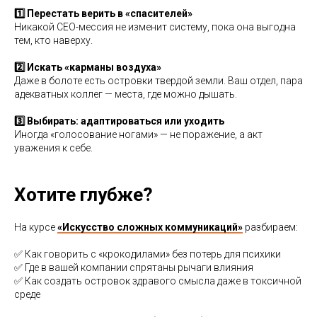
1️⃣ Перестать верить в «спасителей»
Никакой CEO-мессия не изменит систему, пока она выгодна
тем, кто наверху.
2️⃣ Искать «карманы воздуха»
Даже в болоте есть островки твердой земли. Ваш отдел, пара
адекватных коллег — места, где можно дышать.
3️⃣ Выбирать: адаптироваться или уходить
Иногда «голосование ногами» — не поражение, а акт
уважения к себе.
Хотите глубже?
На курсе
«Искусство сложных коммуникаций»
разбираем:
✅ Как говорить с «крокодилами» без потерь для психики
✅ Где в вашей компании спрятаны рычаги влияния
✅ Как создать островок здравого смысла даже в токсичной
среде