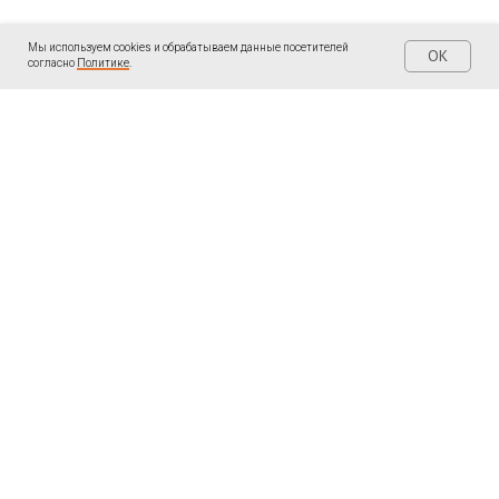
Мы используем cookies и обрабатываем данные посетителей
OK
согласно
Политике
.
| КОНТАКТЫ
| ПОДПИШИТЕСЬ
Написать мне в
Telegram «Ольга
WhatsApp:
Пантелеева: Записки
ментора
»
+34691097474
LinkedIn
Написать мне в
ВКонтакте
WhatsApp, Telegram,
Youtube
MAX:
Rutube
+7 905 553 15 68
e-mail:
opantel@gmail.com