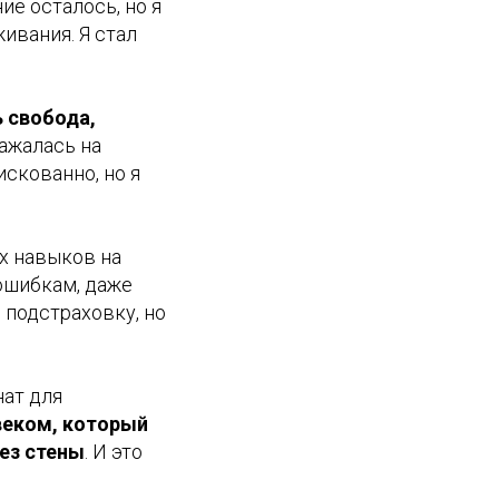
е осталось, но я
ивания. Я стал
 свобода,
ражалась на
скованно, но я
х навыков на
 ошибкам, даже
 подстраховку, но
нат для
веком, который
без стены
. И это