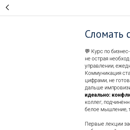
Сломать 
💬 Курс по бизнес
не острая необход
управлении, ежед
Коммуникация ста
цифрами, не готов
дальше импровизи
идеально: конфли
коллег, подчинён
белое мышление, т
Первые лекции за