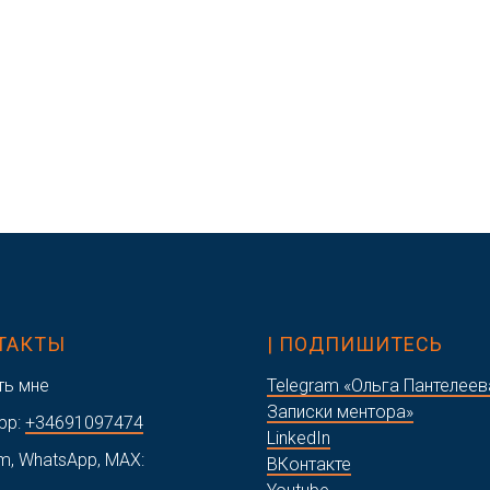
НТАКТЫ
| ПОДПИШИТЕСЬ
ть мне
Telegram «Ольга Пантелеев
Записки ментора»
pp:
+34691097474
LinkedIn
m, WhatsApp, MAX:
ВКонтакте