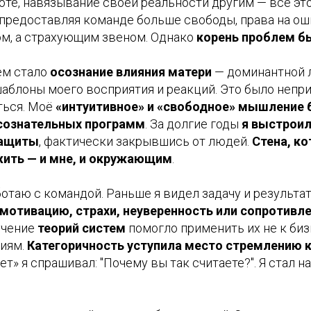
те, навязывание своей реальности другим — всё эт
 предоставляя команде больше свободы, права на ош
ом, а страхующим звеном. Однако
корень проблем б
ем стало
осознание влияния матери
— доминантной л
блоны моего восприятия и реакций. Это было неприя
ться. Моё
«интуитивное» и «свободное» мышление 
сознательных программ
. За долгие годы
я выстрои
защиты
, фактически закрывшись от людей.
Стена, ко
жить — и мне, и окружающим
.
ботаю с командой. Раньше я видел задачу и результат
мотивацию, страхи, неуверенность или сопротивл
учение
теорий систем
помогло применить их не к биз
иям.
Категоричность уступила место стремлению 
ет» я спрашивал: "Почему вы так считаете?". Я стал 