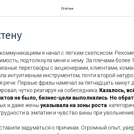
Статьи
стену
-коммуникациям я начал с лёгким скепсисом. Рекоме
имость, подтолкнула меня к нему. За плечами более 1
невные переговоры с акционерами, клиентами, кома
ла интуитивным инструментом, почти второй натурой
я речи. Первые фразы намечал за пятнадцать минут д
ровал, чутко реагируя на собеседника.
Казалось, в
ктов не было, бизнес-цели выполнялись
.
Но обрат
ных и даже жены
указывала на зоны роста
: категори
рудности в эмпатии и чувство вины при увольнениях
ставили задуматься о причинах. Огромный опыт, уве