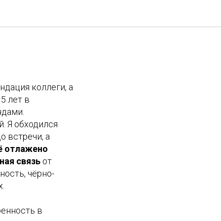
ндация коллеги, а
5 лет в
ндами.
. Я обходился
о встречи, а
сё отлажено
ная связь
от
чность, чёрно-
.
ренность в