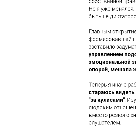
собственной право
Но я уже менялся,
быть не диктатор
Главным открыти
формировавшей ша
заставило задума
управлением под
эмоциональной 
опорой, мешала 
Теперь я иначе ра
стараюсь видеть 
"за кулисами"
. Из
людским отношен
вместо резкого «н
слушателем.