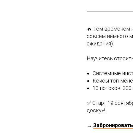
🔥 Тем временем н
совсем немного ме
ожидания).
Научитесь строить
Системные инст
Кейсы топ-мен
10 потоков. 30
✅ Старт 19 сентяб
доску»!
→
Забронировать