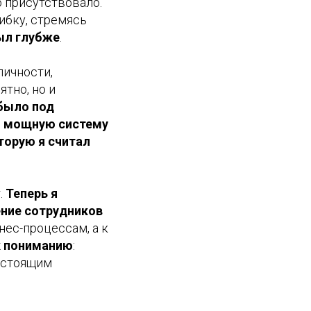
о присутствовало.
ибку, стремясь
ыл глубже
.
ичности,
тно, но и
было под
л мощную систему
торую я считал
.
Теперь я
ение сотрудников
нес-процессам, а к
к пониманию
:
настоящим