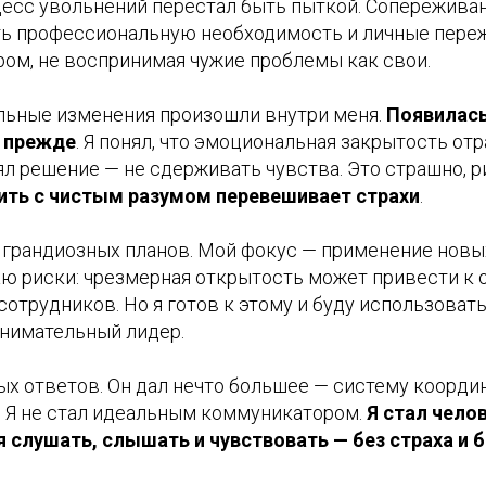
есс увольнений перестал быть пыткой. Сопереживани
ть профессиональную необходимость и личные переж
ом, не воспринимая чужие проблемы как свои.
льные изменения произошли внутри меня.
Появилась
л прежде
. Я понял, что эмоциональная закрытость от
л решение — не сдерживать чувства. Это страшно, ри
ть с чистым разумом перевешивает страхи
.
ю грандиозных планов. Мой фокус — применение новы
аю риски: чрезмерная открытость может привести к
отрудников. Но я готов к этому и буду использовать
внимательный лидер.
ых ответов. Он дал нечто большее — систему коорди
. Я не стал идеальным коммуникатором.
Я стал чело
я слушать, слышать и чувствовать — без страха и 