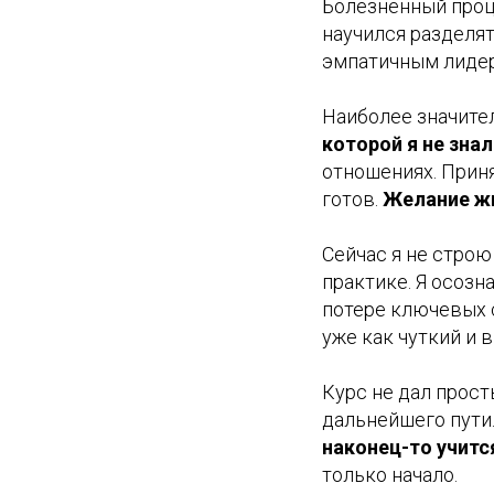
Болезненный проц
научился разделя
эмпатичным лидер
Наиболее значите
которой я не зна
отношениях. Приня
готов.
Желание жи
Сейчас я не стро
практике. Я осозн
потере ключевых с
уже как чуткий и 
Курс не дал прост
дальнейшего пути
наконец-то учитс
только начало.