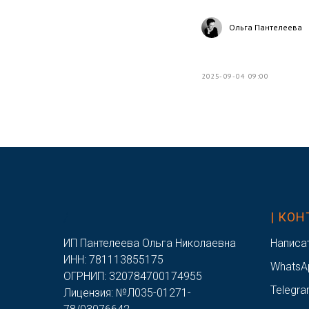
Ольга Пантелеева
2025-09-04 09:00
/
| КО
ИП Пантелеева Ольга Николаевна
Написа
ИНН: 781113855175
WhatsA
ОГРНИП: 320784700174955
Telegra
Лицензия: №Л035-01271-