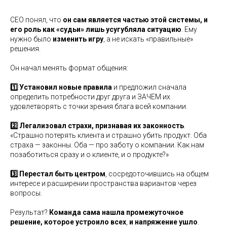
CEO понял, что
он сам является частью этой системы, и
его роль как «судьи» лишь усугубляла ситуацию
. Ему
нужно было
изменить игру
, а не искать «правильные»
решения.
Он начал менять формат общения:
1️⃣ Установил новые правила
и предложил сначала
определить потребности друг друга и ЗАЧЕМ их
удовлетворять с точки зрения блага всей компании.
2️⃣ Легализовал страхи, признавая их законность
.
«Страшно потерять клиента и страшно убить продукт. Оба
страха — законны. Оба — про заботу о компании. Как нам
позаботиться сразу и о клиенте, и о продукте?»
3️⃣ Перестал быть центром
, сосредоточившись на общем
интересе и расширении пространства вариантов через
вопросы.
Результат?
Команда сама нашла промежуточное
решение, которое устроило всех
,
и напряжение ушло
.