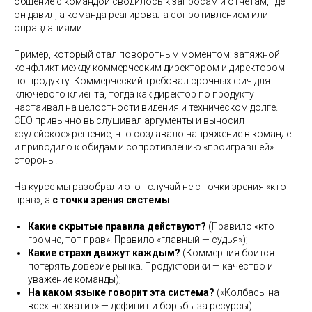
общение с командой сводилось к запросам и отчетам, где
он давил, а команда реагировала сопротивлением или
оправданиями.
Пример, который стал поворотным моментом: затяжной
конфликт между коммерческим директором и директором
по продукту. Коммерческий требовал срочных фич для
ключевого клиента, тогда как директор по продукту
настаивал на целостности видения и техническом долге.
CEO привычно выслушивал аргументы и выносил
«судейское» решение, что создавало напряжение в команде
и приводило к обидам и сопротивлению «проигравшей»
стороны.
На курсе мы разобрали этот случай не с точки зрения «кто
прав», а
с точки зрения системы
:
Какие скрытые правила действуют?
(Правило «кто
громче, тот прав». Правило «главный — судья»);
Какие страхи движут каждым?
(Коммерция боится
потерять доверие рынка. Продуктовики — качество и
уважение команды);
На каком языке говорит эта система?
(«Колбасы на
всех не хватит» — дефицит и борьбы за ресурсы).