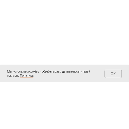
Мы используем cookies и обрабатываем данные посетителей
OK
согласно
Политике
.
| КОНТАКТЫ
| ПОДПИШИТЕСЬ
Написать мне в
Telegram «Ольга