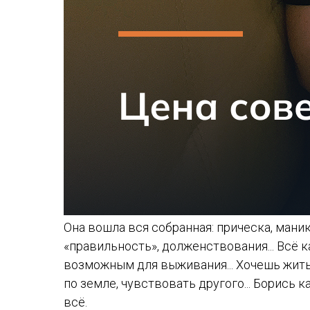
Она вошла вся собранная: прическа, маник
«правильность», долженствования... Всё к
возможным для выживания... Хочешь жить 
по земле, чувствовать другого... Борись ка
всё.