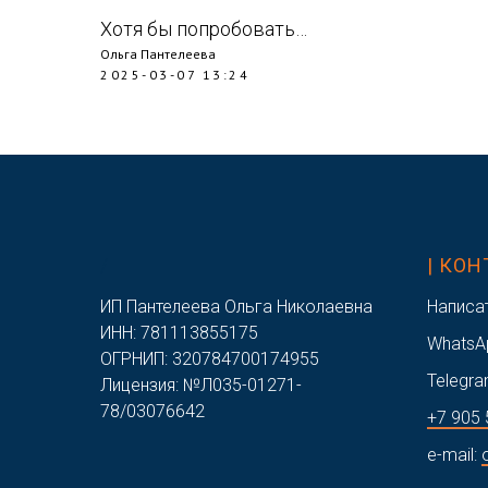
Хотя бы попробовать…
Ольга Пантелеева
2025-03-07 13:24
/
| КО
ИП Пантелеева Ольга Николаевна
Написа
ИНН: 781113855175
WhatsA
ОГРНИП: 320784700174955
Telegra
Лицензия: №Л035-01271-
78/03076642
+7 905 
e-mail: