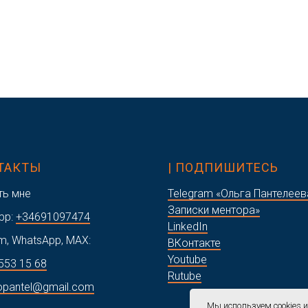
НТАКТЫ
| ПОДПИШИТЕСЬ
ть мне
Telegram «Ольга Пантелеев
Записки ментора»
pp:
+34691097474
LinkedIn
m, WhatsApp, MAX:
ВКонтакте
Youtube
553 15 68
Rutube
opantel@gmail.com
Мы используем cookies 