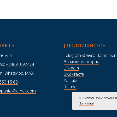
НТАКТЫ
| ПОДПИШИТЕСЬ
ть мне
Telegram «Ольга Пантелеев
Записки ментора»
pp:
+34691097474
LinkedIn
m, WhatsApp, MAX:
ВКонтакте
Youtube
553 15 68
Rutube
opantel@gmail.com
Мы используем cookies 
Политике
.