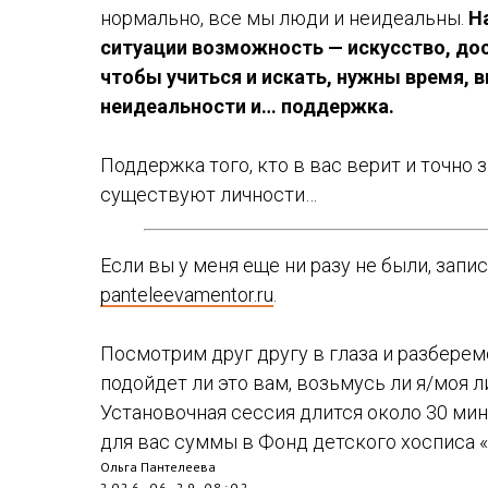
нормально, все мы люди и неидеальны.
Н
ситуации возможность — искусство, дост
чтобы учиться и искать, нужны время, в
неидеальности и… поддержка.
Поддержка того, кто в вас верит и точно 
существуют личности…
Если вы у меня еще ни разу не были, зап
panteleevamentor.ru
.
Посмотрим друг другу в глаза и разберемся
подойдет ли это вам, возьмусь ли я/моя 
Установочная сессия длится около 30 ми
для вас суммы в Фонд детского хосписа 
Ольга Пантелеева
2026-06-29 08:02