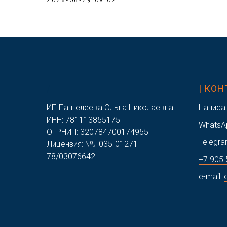
/
| КО
ИП Пантелеева Ольга Николаевна
Написа
ИНН: 781113855175
WhatsA
ОГРНИП: 320784700174955
Telegra
Лицензия: №Л035-01271-
78/03076642
+7 905 
e-mail: