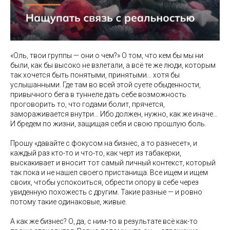
«Оль, твои группы — они о чем?» О том, что кем бы мы ни
были, как бы высоко не взлетали, а всё те же люди, которым
так хочется быть понятыми, принятыми… хотя бы
услышанными. Где там во всей этой суете обыденности,
привычного бега в туннеле дать себе возможность
проговорить то, что годами болит, прячется,
замораживается внутри… Ибо должен, нужно, как же иначе…
И бредем по жизни, защищая себя и свою прошлую боль.
Прошу «давайте с фокусом на бизнес, а то разнесет», и
каждый раз кто-то и что-то, как черт из табакерки,
выскакивает и вносит тот самый личный контекст, который
так пока и не нашел своего пристанища. Все ищем и ищем
своих, чтобы успокоиться, обрести опору в себе через
увиденную похожесть с другим. Такие разные — и ровно
потому такие одинаковые, живые.
А как же бизнес? О, да, с ним-то в результате всё как-то