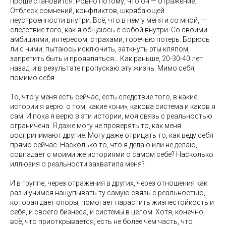
проще становится. Ровно потому, что он — отражение.
Отблеск сомнений, конфликтов, шкрябающей
неустроенности внутри. Всё, что в нем у меня и со мной, —
следствие того, как я общаюсь с собой внутри. Со своими
амбициями, интересом, страхами, горечью потерь. Борюсь
ли с ними, пытаюсь исключить, заткнуть рты кляпом,
запретить быть и проявляться… Как раньше, 20-30-40 лет
назад, и в результате пропускаю эту жизнь. Мимо себя,
помимо себя.
То, что у меня есть сейчас, есть следствие того, в какие
истории я верю: о том, какие «они», какова система и каков я
сам. И пока я верю в эти истории, моя связь с реальностью
ограничена. Я даже могу не проверять то, как меня
воспринимают другие. Могу даже отрицать то, как веду себя
прямо сейчас. Насколько то, что я делаю или не делаю,
совпадает с моими же историями о самом себе? Насколько
иллюзия о реальности захватила меня?
И в группе, через отражения в других, через отношения как
раз и учимся нащупывать ту самую связь с реальностью,
которая дает опоры, помогает нарастить жизнестойкость и
себя, и своего бизнеса, и системы в целом. Хотя, конечно,
всё, что приоткрывается, есть не более чем часть, что