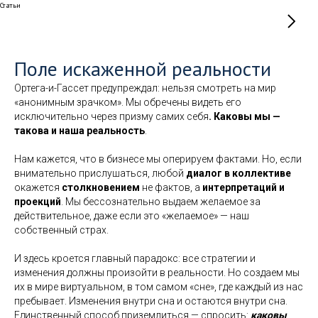
Статьи
Поле искаженной реальности
Ортега-и-Гассет предупреждал: нельзя смотреть на мир
«анонимным зрачком». Мы обречены видеть его
исключительно через призму самих себя
. Каковы мы —
такова и наша реальность
.
Нам кажется, что в бизнесе мы оперируем фактами. Но, если
внимательно прислушаться, любой
диалог в коллективе
окажется
столкновением
не фактов, а
интерпретаций и
проекций
. Мы бессознательно выдаем желаемое за
действительное, даже если это «желаемое» — наш
собственный страх.
И здесь кроется главный парадокс: все стратегии и
изменения должны произойти в реальности. Но создаем мы
их в мире виртуальном, в том самом «сне», где каждый из нас
пребывает. Изменения внутри сна и остаются внутри сна.
Единственный способ приземлиться — спросить:
каковы