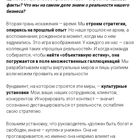
факты? Что мы на самом деле знаем о реальности нашего
бизнеса?
Вторая грань искажения — время. Мы
строим стратегии,
опираясь на прошлый опыт
. Но наше прошлое не архив, а
воспоминание, рожденное в момент, когда мы о нем
задумались. Это игра воображения. У каждого из нас — своя
коллекция таких «прошлых реальностей». И когда команда
собирается, чтобы
найти «объективную истину», она
погружается в поле множественных галлюцинаций
. Мы
разрабатываем карты виртуальных миров и лишь усилием
воли можем проявить их в реальности.
Фундамент, на котором строятся эти миры, —
культурные
установки
. Мои, ваши, наших сотрудников, клиентов,
конкурентов. Игнорировать этот контекст — значит
осознанно дистанцироваться от реальности, ослабляя
свою стратегию.
Возьмем установку, что руководитель «должен быть богат и
свободен, иначе — куплен и унижен». Она не
проговаривается, но именно она незримо влияет на