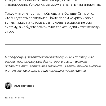
которые в обычном режиме мы предпочитаем
игнорировать. Увидев их, вы сможете начать ими управлять.
Фокус — это не про то, чтобы сделать больше. Он про то,
чтобы сделать правильнее. Найти те самые критические
точки, нажав на которые, вы приведете в движение всю
систему, а не будете бесконечно толкать один и тот же валун
в гору.
В следующем, завершающем посте серии мы поговорим о
самом главном ресурсе, без которого все эти фокусы
останутся лишь записями в блокноте. О вашей личной энергии
и о том, как не сгореть, ведя команду к новым целям.
Ольга Пантелеева
2025-12-04 08:00