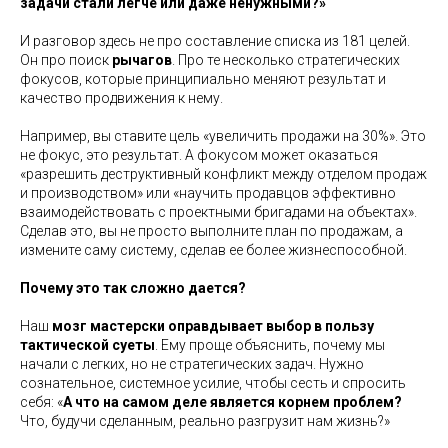
задачи стали легче или даже ненужными?»
И разговор здесь не про составление списка из 181 целей.
Он про поиск
рычагов
. Про те несколько стратегических
фокусов, которые принципиально меняют результат и
качество продвижения к нему.
Например, вы ставите цель «увеличить продажи на 30%». Это
не фокус, это результат. А фокусом может оказаться
«разрешить деструктивный конфликт между отделом продаж
и производством» или «научить продавцов эффективно
взаимодействовать с проектными бригадами на объектах».
Сделав это, вы не просто выполните план по продажам, а
измените саму систему, сделав ее более жизнеспособной.
Почему это так сложно дается?
Наш
мозг мастерски оправдывает выбор в пользу
тактической суеты
. Ему проще объяснить, почему мы
начали с легких, но не стратегических задач. Нужно
сознательное, системное усилие, чтобы сесть и спросить
себя: «
А что на самом деле является корнем проблем?
Что, будучи сделанным, реально разгрузит нам жизнь?»