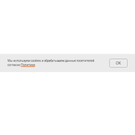
Мы используем cookies и обрабатываем данные посетителей
OK
согласно
Политике
.
| КОНТАКТЫ
| ПОДПИШИТЕСЬ
Написать мне в
Telegram «Ольга
WhatsApp:
Пантелеева: Записки
ментора
»
+34691097474