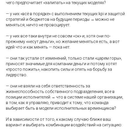
чего предпочитает «залипать» на текущих моделях?
— у них «всё в порядке» с выполнением текущих kpi и защитой
стратегий и бюджетов на будущие периоды → можно не
меняться, ничто не провоцирует.
— у них все-таки внутри не совсем «ок» и, хотя они по-
прежнему «несут деньги», но желание меняться есть, а вот
идей что и как менять — пока нет.
— они так устали от изменений, только стали «царем горы»,
приносят значимые для компании деньги и потому хотят
«просто пожить», накопить силы и опять на борьбу за
лидерство.
— они не взяли на себя ответственность за
жизнеспособность собственного подразделения, все в
позиции исполнителей → что в системе нашей организации,
в том, как я управляю, приводит к тому, что команда
выбирает быть в модели исполнительных временщиков?
И в зависимости от того, к какому случаю ближе ваш
вариант и выбирать комбинации воздействий на ситуацию: