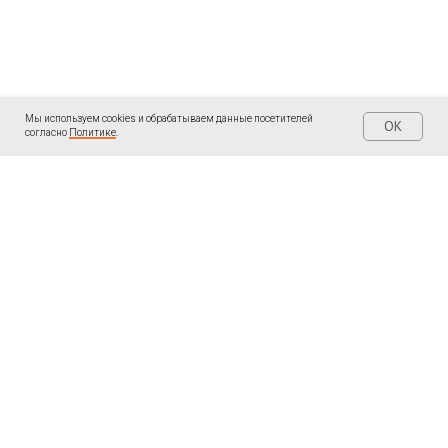
Мы используем cookies и обрабатываем данные посетителей
OK
согласно
Политике
.
| КОНТАКТЫ
| ПОДПИШИТЕСЬ
Написать мне в
Telegram «Ольга
WhatsApp:
Пантелеева: Записки
ментора
»
+34691097474
LinkedIn
Написать мне в
ВКонтакте
WhatsApp, Telegram,
Youtube
MAX:
Rutube