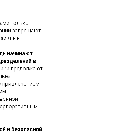
гами только
пании запрещают
наивные.
юди начинают
дразделений в
дники продолжают
лье»
 с привлечением
емы
твенной
корпоративным
ой и безопасной