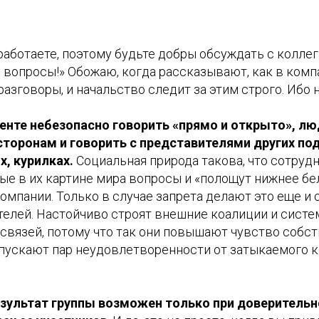
работаете, поэтому будьте добры обсуждать с колле
 вопросы!» Обожаю, когда рассказывают, как в ком
азговоры, и начальство следит за этим строго. Ибо 
енте небезопасно говорить «прямо и открыто», л
сторонам и говорить с представителями других по
х, курилках.
Социальная природа такова, что сотру
ые в их картине мира вопросы и «полощут нижнее бе
омпании. Только в случае запрета делают это еще и
елей. Настойчиво строят внешние коалиции и сист
вязей, потому что так они повышают чувство собс
пускают пар неудовлетворенности от затыкаемого 
зультат группы возможен только при доверительн