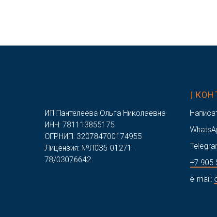
/
| КО
ИП Пантелеева Ольга Николаевна
Написа
ИНН: 781113855175
WhatsA
ОГРНИП: 320784700174955
Telegra
Лицензия: №Л035-01271-
78/03076642
+7 905 
e-mail: