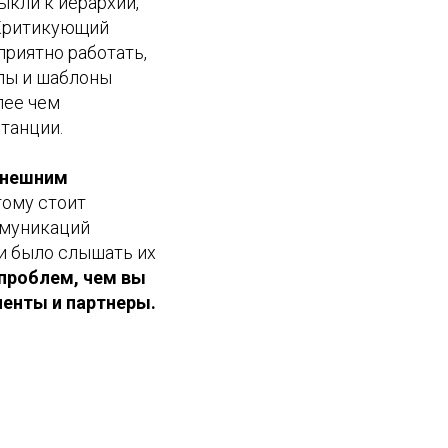
выкли к иерархии,
«Критикующий
приятно работать,
ипы и шаблоны
лее чем
танции.
ынешним
тому стоит
ммуникаций
ни было слышать их
 проблем, чем вы
иенты и партнеры.