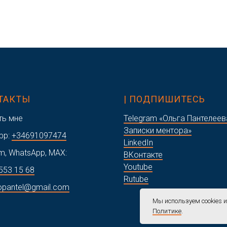
НТАКТЫ
| ПОДПИШИТЕСЬ
ть мне
Telegram «Ольга Пантелеев
Записки ментора»
pp:
+34691097474
LinkedIn
m, WhatsApp, MAX:
ВКонтакте
Youtube
553 15 68
Rutube
opantel@gmail.com
Мы используем cookies 
Политике
.