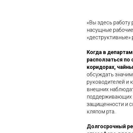
«Вы здесь работу 
насущные рабочие
«деструктивные» р
Когда в департам
расползаться по 
коридорах, чайны
обсуждать значим
руководителей и к
внешних наблюдат
поддерживающих с
защищенности и с
кляпом рта.
Долгосрочный ре