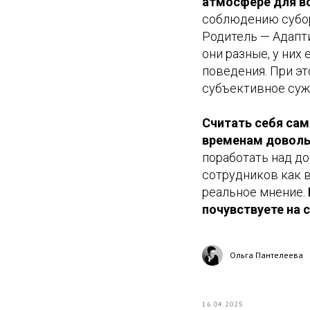
атмосфере для вс
соблюдению субо
Родитель — Адапти
они разные, у них
поведения. При эт
субъективное сужд
Считать себя са
временам доволь
поработать над д
сотрудников как в
реальное мнение.
почувствуете на 
Ольга Пантелеева
16.04.2025