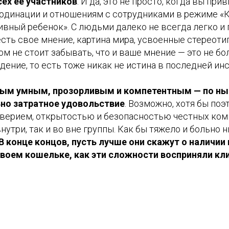
ех ее участников
. И да, это не просто, когда вы при
рдинации и отношениям с сотрудниками в режиме 
вный ребенок». С людьми далеко не всегда легко и 
 есть свое мнение, картина мира, усвоенные стереот
ом не стоит забывать, что и ваше мнение — это не бо
ение, то есть тоже никак не истина в последней инс
мым умным, прозорливым и компетентным — по н
но затратное удовольствие
. Возможно, хотя бы поэ
оверием, открытостью и безопасностью честных ко
нутри, так и во вне группы. Как бы тяжело и больно 
В конце концов, пусть лучше они скажут о наличии
своем кошельке, как эти сложности восприняли кл