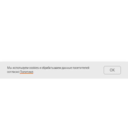
Мы используем cookies и обрабатываем данные посетителей
OK
согласно
Политике
.
| КОНТАКТЫ
| ПОДПИШИТЕСЬ
Написать мне в
Telegram «Ольга
WhatsApp:
Пантелеева: Записки