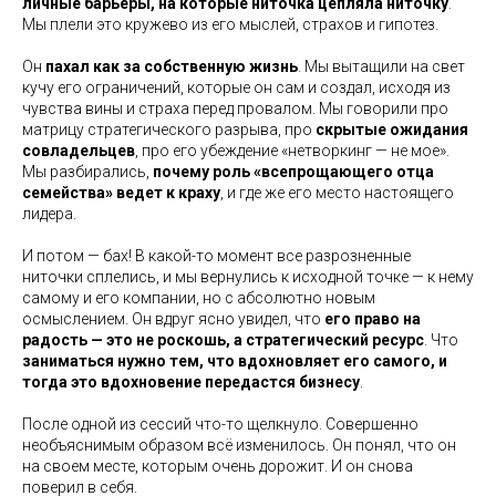
личные барьеры, на которые ниточка цепляла ниточку
.
Мы плели это кружево из его мыслей, страхов и гипотез.
Он
пахал как за собственную жизнь
. Мы вытащили на свет
кучу его ограничений, которые он сам и создал, исходя из
чувства вины и страха перед провалом. Мы говорили про
матрицу стратегического разрыва, про
скрытые ожидания
совладельцев
, про его убеждение «нетворкинг — не мое».
Мы разбирались,
почему роль «всепрощающего отца
семейства» ведет к краху
, и где же его место настоящего
лидера.
И потом — бах! В какой-то момент все разрозненные
ниточки сплелись, и мы вернулись к исходной точке — к нему
самому и его компании, но с абсолютно новым
осмыслением. Он вдруг ясно увидел, что
его право на
радость — это не роскошь, а стратегический ресурс
. Что
заниматься нужно тем, что вдохновляет его самого, и
тогда это вдохновение передастся бизнесу
.
После одной из сессий что-то щелкнуло. Совершенно
необъяснимым образом всё изменилось. Он понял, что он
на своем месте, которым очень дорожит. И он снова
поверил в себя.