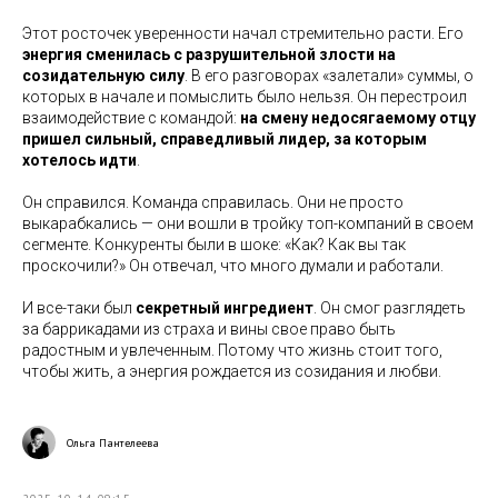
Этот росточек уверенности начал стремительно расти. Его
энергия сменилась с разрушительной злости на
созидательную силу
. В его разговорах «залетали» суммы, о
которых в начале и помыслить было нельзя. Он перестроил
взаимодействие с командой:
на смену недосягаемому отцу
пришел сильный, справедливый лидер, за которым
хотелось идти
.
Он справился. Команда справилась. Они не просто
выкарабкались — они вошли в тройку топ-компаний в своем
сегменте. Конкуренты были в шоке: «Как? Как вы так
проскочили?» Он отвечал, что много думали и работали.
И все-таки был
секретный ингредиент
. Он смог разглядеть
за баррикадами из страха и вины свое право быть
радостным и увлеченным. Потому что жизнь стоит того,
чтобы жить, а энергия рождается из созидания и любви.
Ольга Пантелеева