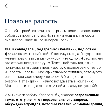
Статьи
Право на радость
С нашей первой встречи его энергия мгновенно заполнила
собой всё пространство. Но за этим мощным напором
скрывалось застывшее, выгоревшее лицо.
CEO и совладелец федеральной компании, под сотню
филиалов
: «Мы в глубокой… Я не вижу выхода. Государство
меняет правила игры, рынок уходит из-под ног. Я столько лет
это строил, вкладывал душу. Теперь всё рушится, и я не
понимаю, за что хвататься. Чувствую полное одиночество
и… злость. Злость — мое единственное топливо, потому что
радоваться уже нечему и незачем. А без радости нет и
энергии. Нет энергии — нечего вкладывать в компанию.
Может, она и правда стала скучной и никому не нужной?»
И мы начали работу. Казалось бы, с хаоса:
разрозненные
темы, отступления от первоначального запроса,
обсуждение трендов, которые казались обманом зрения,