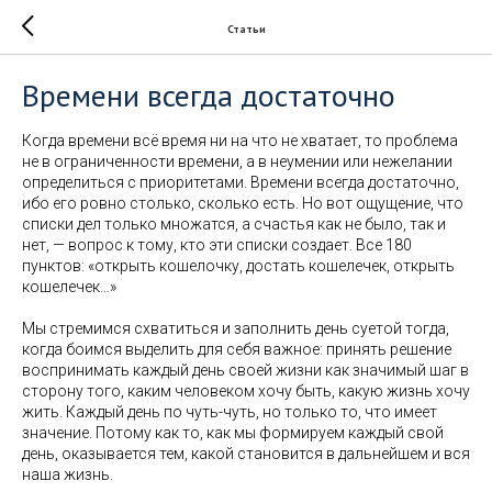
Статьи
Времени всегда достаточно
Когда времени всё время ни на что не хватает, то проблема
не в ограниченности времени, а в неумении или нежелании
определиться с приоритетами. Времени всегда достаточно,
ибо его ровно столько, сколько есть. Но вот ощущение, что
списки дел только множатся, а счастья как не было, так и
нет, — вопрос к тому, кто эти списки создает. Все 180
пунктов: «открыть кошелочку, достать кошелечек, открыть
кошелечек…»
Мы стремимся схватиться и заполнить день суетой тогда,
когда боимся выделить для себя важное: принять решение
воспринимать каждый день своей жизни как значимый шаг в
сторону того, каким человеком хочу быть, какую жизнь хочу
жить. Каждый день по чуть-чуть, но только то, что имеет
значение. Потому как то, как мы формируем каждый свой
день, оказывается тем, какой становится в дальнейшем и вся
наша жизнь.