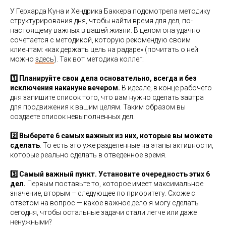
У Герхарда Куна и Хендрика Баккера подсмотрела методику
структурирования дня, чтобы найти время для дел, по-
настоящему важных в вашей жизни. В целом она удачно
сочетается с методикой, которую рекомендую своим
клиентам: «как держать цель на радаре» (почитать о ней
можно
здесь
). Так вот методика коллег:
1️⃣ Планируйте свои дела основательно, всегда и без
исключения накануне вечером.
В идеале, в конце рабочего
дня запишите список того, что вам нужно сделать завтра
для продвижения к вашим целям. Таким образом вы
создаете список невыполненных дел.
2️⃣ Выберете 6 самых важных из них, которые вы можете
сделать
. То есть это уже разделенные на этапы активности,
которые реально сделать в отведенное время.
3️⃣ Самый важный пункт. Установите очередность этих 6
дел.
Первым поставьте то, которое имеет максимальное
значение, вторым – следующее по приоритету. Схоже с
ответом на вопрос — какое важное дело я могу сделать
сегодня, чтобы остальные задачи стали легче или даже
ненужными?