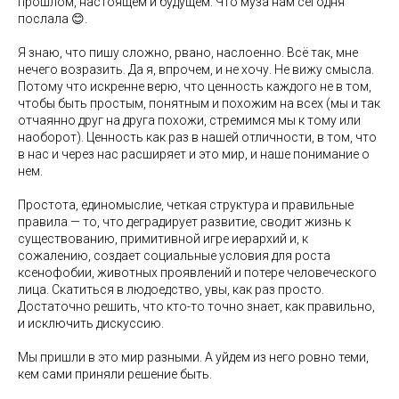
прошлом, настоящем и будущем. Что муза нам сегодня
послала 😊.
Я знаю, что пишу сложно, рвано, наслоенно. Всё так, мне
нечего возразить. Да я, впрочем, и не хочу. Не вижу смысла.
Потому что искренне верю, что ценность каждого не в том,
чтобы быть простым, понятным и похожим на всех (мы и так
отчаянно друг на друга похожи, стремимся мы к тому или
наоборот). Ценность как раз в нашей отличности, в том, что
в нас и через нас расширяет и это мир, и наше понимание о
нем.
Простота, единомыслие, четкая структура и правильные
правила — то, что деградирует развитие, сводит жизнь к
существованию, примитивной игре иерархий и, к
сожалению, создает социальные условия для роста
ксенофобии, животных проявлений и потере человеческого
лица. Скатиться в людоедство, увы, как раз просто.
Достаточно решить, что кто-то точно знает, как правильно,
и исключить дискуссию.
Мы пришли в это мир разными. А уйдем из него ровно теми,
кем сами приняли решение быть.