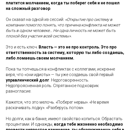
платится молчанием, когда ты поберег себя и не пошел
на сложный разговор
.
Он сказал на одной из сессий:
«Открытие про систему в
компании помогло понять, что причина конфликта не может
быть в одном человеке... Ни одна личность не может быть
плохой без участия всей системы»
.
Это и есть ключ.
Власть — это не про контроль. Это про
ответственность за систему, которую ты либо создаешь,
либо ломаешь своим молчанием.
Пока ты топчешься в конфликтах с коллегами, искренне
веря, что «они идиоты» — ты уже создаешь свой первый
управленческий долг
. Недоговоренность.
Недопроясненная роль. Спрятанное под коврик
разногласие.
Кажется, что это мелочь. «Поберег нервы». «Не время
раскачивать лодку». «Разберусь потом».
Но долги, как в банке, имеют свойство копиться. Обрастать
процентами. И однажды,
когда тебе жизненно необходимо
провести непростое изменение, ты обнаруживаешь себя в