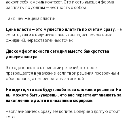
вокруг себя, сменив контекст. Это и есть высшая форма
расплаты по долгам — честность с собой.
Так в чем же цена власти?
Цена власти — это мужество платить по счетам сразу.
Не
копить долги в виде несказанных «нет», непроясненных
ожиданий, нерасставленных точек.
Дискомфорт ясности сегодня вместо банкротства
доверия завтра
.
Это одиночество в принятии решений, которое
превращается в уважение, если твои решения прозрачны и
обоснованы, а не припрятаны за спиной.
Не ждите, что вас будут любить за сложные решения
.
Но
вы можете быть уверены, что вас
перестанут уважать
за
накопленные долги и внезапные сюрпризы
.
Расплачивайтесь сразу. Не копите. Доверие в долгую стоит
того.