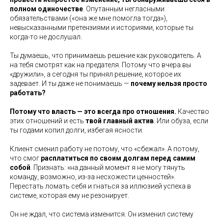
полном одиночестве
. Опутанным негласными
обязательствами («она же мне помогла тогда»),
невысказанными претензиями и историями, которые ты
когда-то не дослушал.
Ты думаешь, что принимаешь решение как руководитель. А
на тебя смотрят как на предателя. Потому что вчера вы
«дружили», а сегодня ты принял решение, которое их
задевает. И ты даже не понимаешь —
почему нельзя просто
работать?
Потому что власть — это всегда про отношения.
Качество
этих отношений и есть
твой главный актив
. Или обуза, если
ты годами копил долги, избегая ясности.
Клиент сменил работу не потому, что «сбежал». А потому,
что смог
расплатиться по своим долгам
перед самим
собой
. Признать: «на данный момент я не могу тянуть
команду, возможно, из-за несхожести ценностей».
Перестать ломать себя и гнаться за иллюзией успеха в
системе, которая ему не резонирует.
Он не ждал, что система изменится. Он изменил систему