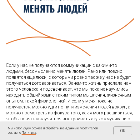
Если у нас не получаются коммуникации с какими-то
людьми, бессмысленно менять людей. Рано или поздно
появятся еще люди, с которыми ровно так же у нас не будет
получаться договариваться. Зачем-то жизнь прислала нам
этого человека и подсвечивает, что мы пока не научились
находить общий язык с таким типом мышления, жизненным
опытом, такой физиологией. И если у меня пока не
получается, можно идти по пути изменения людей вокруг, а
можно посмотреть из фокуса того, как я могу расшириться,
чтобы понять и научиться выстраивать эту коммуникацию.
С корректировкой на цель, конечно. Нет задачи выстраивать
Мы используем cookies и обрабатываем данные посетителей
OK
идеальные коммуникации со всеми людьми, просто потому
согласно
Политике
.
что у меня цель стать признанным идеалом. К середине