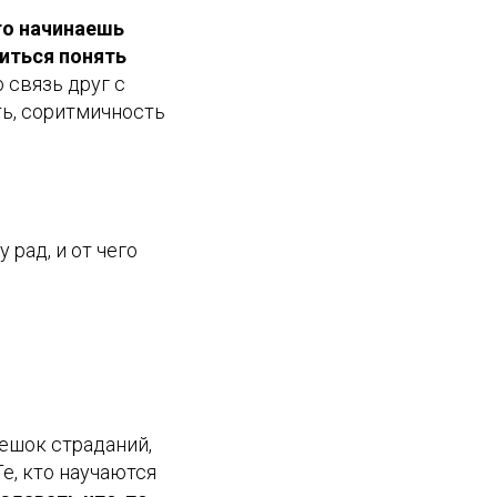
что начинаешь
иться понять
 связь друг с
ть, соритмичность
 рад, и от чего
 мешок страданий,
 Те, кто научаются