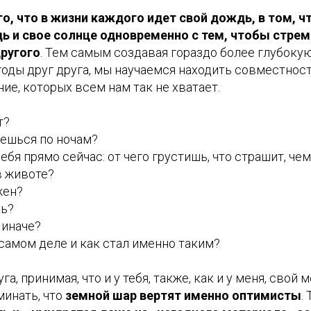
го, что в жизни каждого идет свой дождь, в том, 
ь и свое солнце одновременно с тем, чтобы стрем
ругого
. Тем самым создавая гораздо более глубокую
годы друг друга, мы научаемся находить совместнос
ние, которых всем нам так не хватает.
т?
аешься по ночам?
я прямо сейчас: от чего грустишь, что страшит, чему
в животе?
жен?
шь?
 иначе?
 самом деле и как стал именно таким?
уга, принимая, что и у тебя, также, как и у меня, свой
минать, что
земной шар вертят именно оптимисты
.