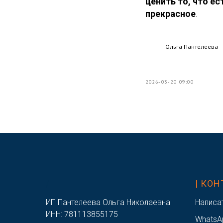
ценить то, что е
прекрасное
.
Ольга Пантелеева
2026-03-20 09:00
/
| КО
ИП Пантелеева Ольга Николаевна
Написа
ИНН: 781113855175
WhatsA