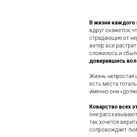
В жизни каждого
вдруг окажется, чт
страдающие от нер
ветер всё растрат
сложилось и сбы
доверившись воле
Жизнь непростая ш
есть места тоталь
именно они «должн
Коварство всех э
они рассказывают
так хочется верит
сопровождает люб