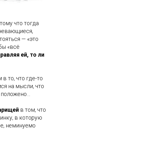
отому что тогда
омневающиеся,
тояться — «это
бы «всё
равляя ей, то ли
в то, что где-то
ся на мысли, что
е положено…
варищей
в том, что
инку, в которую
це, неминуемо