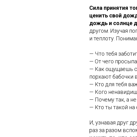
Сила принятия то
ценить свой дожд
дождь и солнце д
другом. Изучая по
и теплоту. Понима
— Что тебя заботи
— От чего просып
— Как ощущаешь себ
порхают бабочки 
— Кто для тебя ва
— Кого ненавиди
— Почему так, а не
— Кто ты такой на
И, узнавая друг др
раз за разом вспо