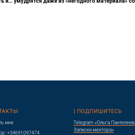
сть и… умудрятся даже из «негодного материала» с
НТАКТЫ
| ПОДПИШИТЕСЬ
ть мне
Telegram «Ольга Пантелеев
Записки ментора»
pp:
+34691097474