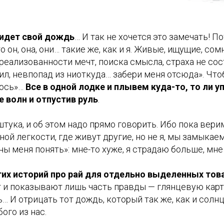
 идет свой дождь
… И так не хочется это замечать! П
о он, она, они… такие же, как и я. Живые, ищущие, с
еализованности мечт, поиска смысла, страха не сос
ил, невпопад из ниоткуда… забери меня отсюда». Что
лось»…
Все в одной лодке и плывем куда-то, то ли уп
 волн и отпустив руль
.
тука, и об этом надо прямо говорить. Ибо пока верим 
ной легкости, где живут другие, но не я, мы замыкаем
ы меня понять»: мне-то хуже, я страдаю больше, мн
тих историй про рай для отдельно выделенных то
 и показывают лишь часть правды — глянцевую карт
ь… И отрицать тот дождь, который так же, как и солн
ого из нас.