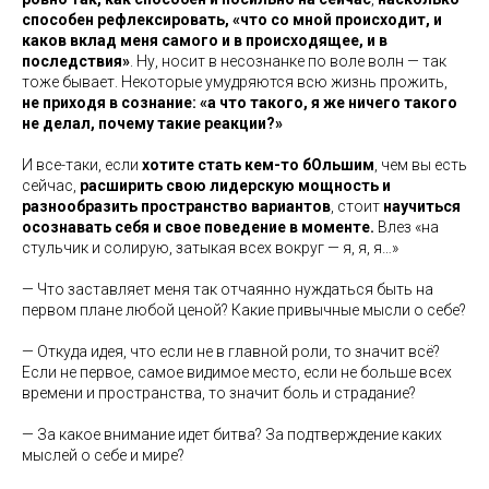
способен рефлексировать, «что со мной происходит, и
каков вклад меня самого и в происходящее, и в
последствия»
. Ну, носит в несознанке по воле волн — так
тоже бывает. Некоторые умудряются всю жизнь прожить,
не приходя в сознание: «а что такого, я же ничего такого
не делал, почему такие реакции?»
И все-таки, если
хотите стать кем-то бОльшим
, чем вы есть
сейчас,
расширить свою лидерскую мощность и
разнообразить пространство вариантов
, стоит
научиться
осознавать себя и свое поведение в моменте.
Влез «на
стульчик и солирую, затыкая всех вокруг — я, я, я…»
— Что заставляет меня так отчаянно нуждаться быть на
первом плане любой ценой? Какие привычные мысли о себе?
— Откуда идея, что если не в главной роли, то значит всё?
Если не первое, самое видимое место, если не больше всех
времени и пространства, то значит боль и страдание?
— За какое внимание идет битва? За подтверждение каких
мыслей о себе и мире?