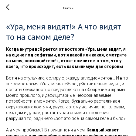
Статьи
«Ура, меня видят!» А что видят-
то на самом деле?
Когда внутри всё рвется от восторга «Ура, меня видят, я
на сцене под софитами, вот я какой или какая, смотрите
на меня, восхищайтесь!», стоит помнить и о том, что у
всего, что происходит, есть как минимум две стороны
.
Вот я на стульчике, солирую, жажду аплодисментов… И в то
же самое время «Увы, меня сейчас действительно видят, и
софиты безжалостно предъявляют на обозрение и шрамы
моего прошлого, и дефицитарные, неосознаваемые
потребности в моменте». Когда, буквально расталкивая
окружающих локтями, рвусь к этому величию по головам,
сердцам и душам, растаптывая связи и отношения,
разрушая то, ради чего «вот это всё на самом деле и было».
А в чем проблема? В принципе ни в чем.
Каждый живет
ровно так, как способен и посильно на сейчас
,
насколько