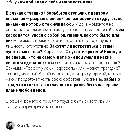
Ибо
у каждой идеи о себе и мире есть цена
.
В случае отчаянной борьбы за стульчик с центром
внимания — разрывы связей, исчезновение тех других, во
внимании которых так нуждаюсь
. И да, в моменте я на
сцене, но потом софиты гаснут, спектакль закончен.
Актеры
расходятся, унося с собой ощущения, как это было для
них
— не иметь возможности вставить слово, ощущать
лишнесть, отсутствие.
Захотят ли встретиться с этими
чувствами снова?
И зрители…
Ох уж эти зрители! Никогда
не знаешь, что на самом деле они подумали и какие
выводы сделали
. О чем для них оказался этот спектакль?
Вечными «Горе от ума», «Недоросль» или, может, трагедией
ненаходимости? В любом случае, они придут домой, выпьют
чаю и продолжат жить свою собственную жизнь,
забыв о
том, что кто-то так отчаянно старался быть на первом
плане любой ценой
.
В общем, всё это о том, что трудно быть счастливыми,
наступая друг другу на горло.
Ольга Пантелеева