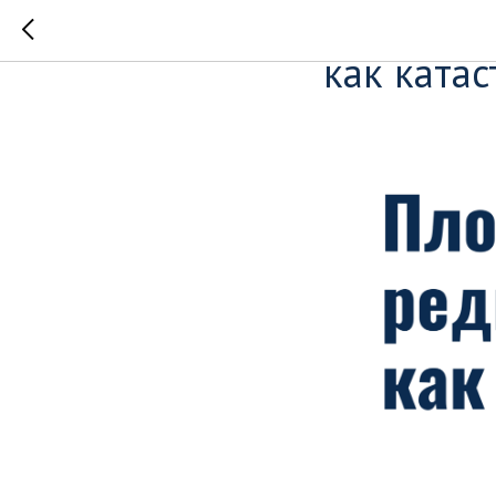
Плохая к
как ката