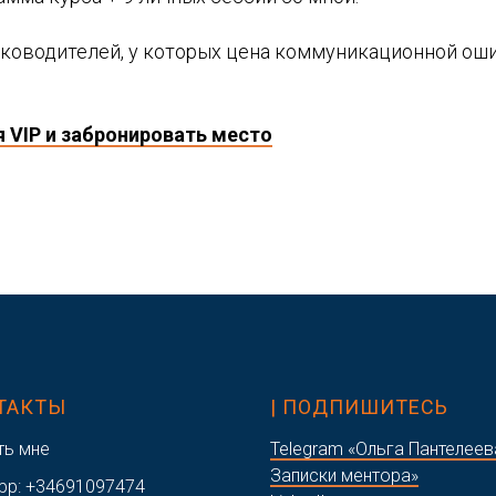
уководителей, у которых цена коммуникационной ош
я VIP и забронировать место
НТАКТЫ
| ПОДПИШИТЕСЬ
ть мне
Telegram «Ольга Пантелеев
Записки ментора»
pp:
+34691097474