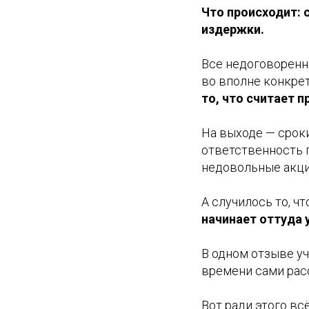
Что происходит:
издержки.
Все недоговоренн
во вполне конкре
то, что считает 
На выходе — сроки
ответственность п
недовольные акци
А случилось то, ч
начинает оттуда 
В одном отзыве уч
времени сами рас
Вот ради этого всё