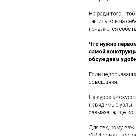
Не ради того, что
тащить всё на себ
появляется собст
Что нужно первом
самой конструкци
обсуждаем удобно
Если недосказанно
совещания.
На курсе «Искусс
невидимые узлы на
размазана; где ко
Для тех, кому важ
VIP-формат: прогр