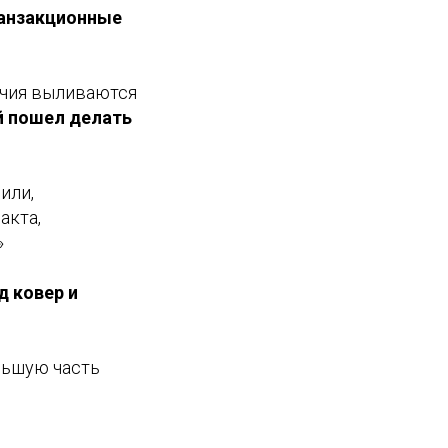
ранзакционные
ечия выливаются
й пошел делать
или,
акта,
»
д ковер и
льшую часть