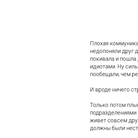
Плохая коммуникац
недопоняли друг д
покивала и пошла 
идиотами. Ну силь
пообещали, чем р
И вроде ничего ст
Только потом плы
подразделениями в
живет совсем друг
должны были нести