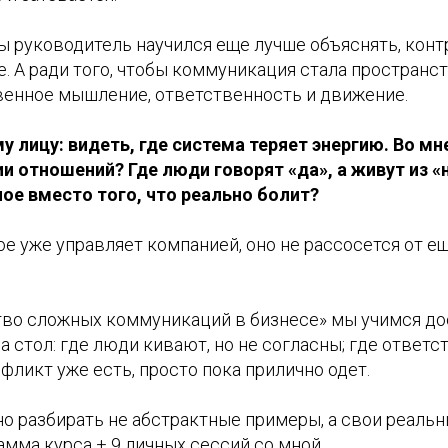
бы руководитель научился еще лучше объяснять, кон
е. А ради того, чтобы коммуникация стала пространс
венное мышление, ответственность и движение.
у лицу: видеть, где система теряет энергию. Во м
и отношений? Где люди говорят «да», а живут из «
е вместо того, что реально болит?
е уже управляет компанией, оно не рассосется от е
тво сложных коммуникаций в бизнесе» мы учимся до
 стол: где люди кивают, но не согласны; где ответс
нфликт уже есть, просто пока прилично одет.
но разбирать не абстрактные примеры, а свои реальн
амма курса + 9 личных сессий со мной.