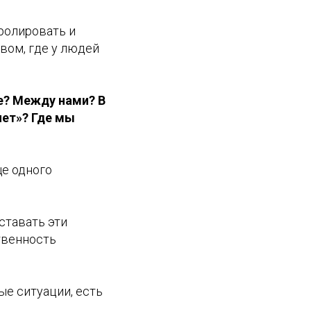
тролировать и
твом, где у людей
не? Между нами? В
нет»? Где мы
ще одного
ставать эти
твенность
ые ситуации, есть