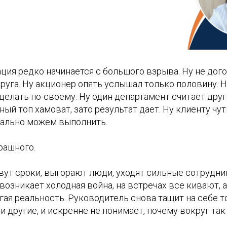
ия редко начинается с большого взрыва. Ну не дог
руга. Ну акционер опять услышал только половину. 
делать по-своему. Ну один департамент считает др
ный топ хамоват, зато результат дает. Ну клиенту чу
еально можем выполнить.
рашного.
вут сроки, выгорают люди, уходят сильные сотрудни
озникает холодная война, на встречах все кивают, 
ая реальность. Руководитель снова тащит на себе то
 другие, и искренне не понимает, почему вокруг так