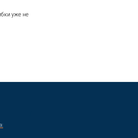
ибки уже не
/
а: