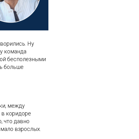
оворились. Ну
Ну команда
угой бесполезными
ть больше
ки, между
а в коридоре
, что давно
 мало взрослых.