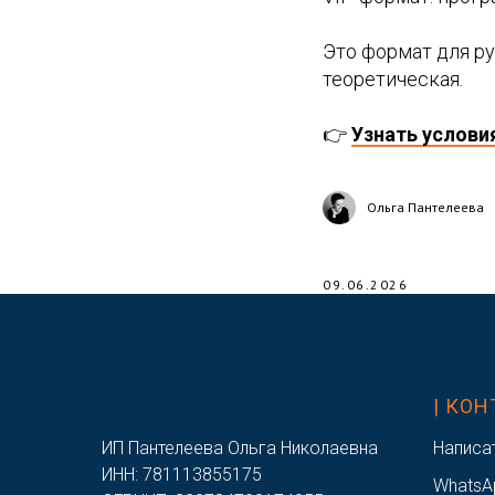
Это формат для р
теоретическая.
👉
Узнать услови
Ольга Пантелеева
09.06.2026
/
| КО
ИП Пантелеева Ольга Николаевна
Написа
ИНН: 781113855175
WhatsA