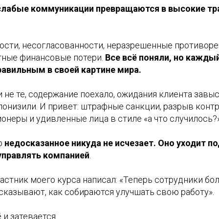
 слабые коммуникации превращаются в высокие т
ости, несогласованности, неразрешенные противор
тные финансовые потери.
Все всё поняли, но кажды
правильным в своей картине мира.
 не те, содержание поехало, ожидания клиента завыс
онизили. И привет: штрафные санкции, разрыв контр
онеры и удивленные лица в стиле «а что случилось?
то
недосказанное никуда не исчезает. Оно уходит по
управлять компанией
.
астник моего курса написал: «Теперь сотрудники бо
сказывают, как собираются улучшать свою работу».
 и затевается.