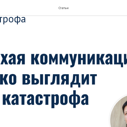
оммуникация редко выгляд
Статьи
строфа