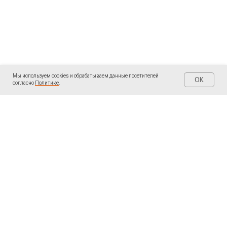
Мы используем cookies и обрабатываем данные посетителей
OK
согласно
Политике
.
| КОНТАКТЫ
| ПОДПИШИТЕСЬ
Написать мне в
Telegram «Ольга
WhatsApp:
Пантелеева: Записки
ментора
»
+34691097474
LinkedIn
Написать мне в
ВКонтакте
WhatsApp, Telegram,
Youtube