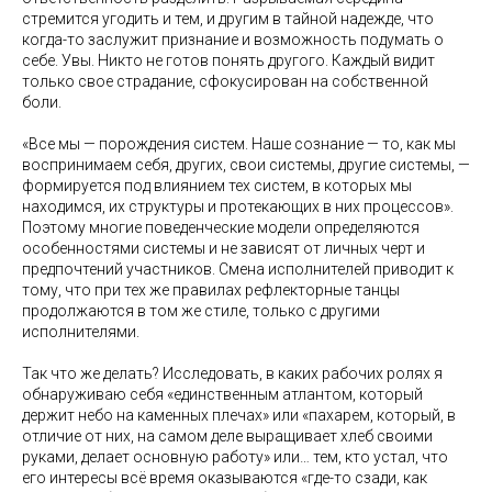
стремится угодить и тем, и другим в тайной надежде, что
когда-то заслужит признание и возможность подумать о
себе. Увы. Никто не готов понять другого. Каждый видит
только свое страдание, сфокусирован на собственной
боли.
«Все мы — порождения систем. Наше сознание — то, как мы
воспринимаем себя, других, свои системы, другие системы, —
формируется под влиянием тех систем, в которых мы
находимся, их структуры и протекающих в них процессов».
Поэтому многие поведенческие модели определяются
особенностями системы и не зависят от личных черт и
предпочтений участников. Смена исполнителей приводит к
тому, что при тех же правилах рефлекторные танцы
продолжаются в том же стиле, только с другими
исполнителями.
Так что же делать? Исследовать, в каких рабочих ролях я
обнаруживаю себя «единственным атлантом, который
держит небо на каменных плечах» или «пахарем, который, в
отличие от них, на самом деле выращивает хлеб своими
руками, делает основную работу» или… тем, кто устал, что
его интересы всё время оказываются «где-то сзади, как