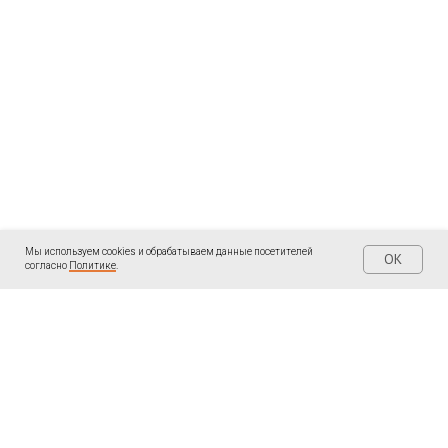
Мы используем cookies и обрабатываем данные посетителей
OK
согласно
Политике
.
| КОНТАКТЫ
| ПОДПИШИТЕСЬ
Написать мне в
Telegram «Ольга