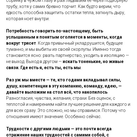
соринку в чужом глазу и разглядываем ее через подзорную
трубу, хотя у самих бревно торчит. Как будто верим, что
едкость способна защитить остатки тепла, заткнуть дыру,
которая ноет внутри.
Потребность говорить по-настоящему, быть
услышанным и понятым оголяется в моменты, когда
вокруг трясет
. Когда привычный уклад рушится, будущее
туманно, и мы выбиты из своей скорлупы. Именно тогда
становится ясно: рвать партнерство, уходить в изоляцию —
не выход. Выход в другом —
искать тоненькие, но живые
связи. Где есть я, есть ты, есть мы
.
Раз уж мы вместе — те, кто годами вкладывал силы,
душу, компетенции в эту компанию, команду, идею, —
давайте выложим на стол всё, что накопилось
.
Разногласия, чувства, желания, страхи. Без оценок, с
теплотой и намерением найти лучшее решение для каждого и
для всех сразу. Это сложно, но мы справимся. Потому что
отношения имеют значение. Особенно сейчас.
Трудности с другими людьми — это почти всегда
отражение наших трудностей с самими собой, с