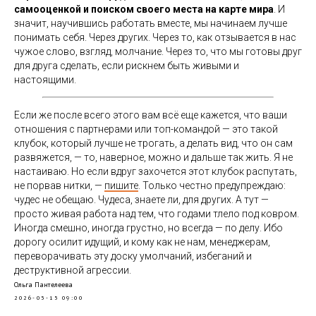
самооценкой и поиском своего места на карте мира
. И
значит, научившись работать вместе, мы начинаем лучше
понимать себя. Через других. Через то, как отзывается в нас
чужое слово, взгляд, молчание. Через то, что мы готовы друг
для друга сделать, если рискнем быть живыми и
настоящими.
Если же после всего этого вам всё еще кажется, что ваши
отношения с партнерами или топ-командой — это такой
клубок, который лучше не трогать, а делать вид, что он сам
развяжется, — то, наверное, можно и дальше так жить. Я не
настаиваю. Но если вдруг захочется этот клубок распутать,
не порвав нитки, —
пишите
. Только честно предупреждаю:
чудес не обещаю. Чудеса, знаете ли, для других. А тут —
просто живая работа над тем, что годами тлело под ковром.
Иногда смешно, иногда грустно, но всегда — по делу. Ибо
дорогу осилит идущий, и кому как не нам, менеджерам,
переворачивать эту доску умолчаний, избеганий и
деструктивной агрессии.
Ольга Пантелеева
2026-05-15 09:00